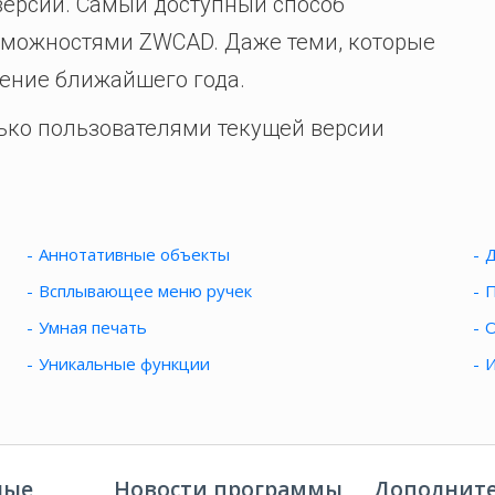
версии. Самый доступный способ
можностями ZWCAD. Даже теми, которые
чение ближайшего года.
ько пользователями текущей версии
Аннотативные объекты
Д
Всплывающее меню ручек
П
Умная печать
О
Уникальные функции
И
ные
Новости программы
Дополните