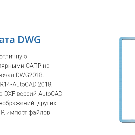
ата DWG
 отличную
лярными САПР на
лючая DWG2018.
R14-AutoCAD 2018,
а DXF версий AutoCAD
изображений, других
P, импорт файлов