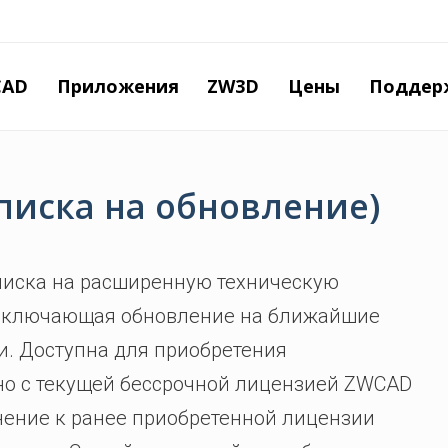
Перейти
к
основному
содержанию
CAD
Приложения
ZW3D
Цены
Поддер
писка на обновление)
писка на расширенную техническую
включающая обновление на ближайшие
и. Доступна для приобретения
о с текущей бессрочной лицензией ZWCAD
нение к ранее приобретенной лицензии