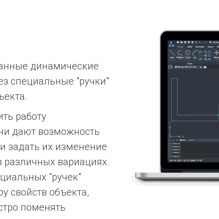
данные динамические
ез специальные "ручки"
ъекта.
ть работу
Они дают возможность
и задать их изменение
в различных вариациях.
циальных "ручек"
у свойств объекта,
стро поменять