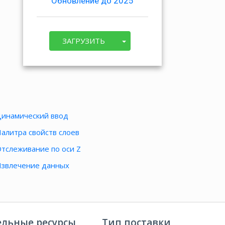
Обновление до 2025
ЗАГРУЗИТЬ
инамический ввод
алитра свойств слоев
тслеживание по оси Z
звлечение данных
льные ресурсы
Тип поставки