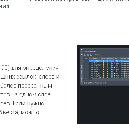
ния
о 90) для определения
ешних ссылок, слоев и
м более прозрачным
ктов на одном слое
оев. Если нужно
объекта, можно