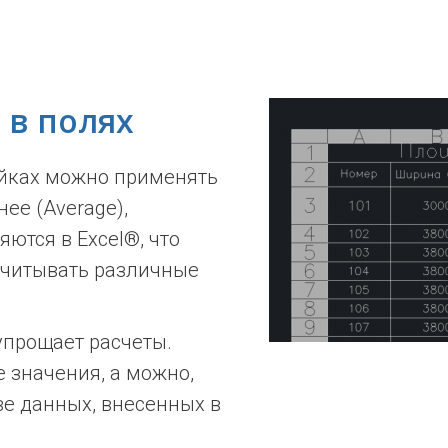
 в полях
ейках можно применять
ее (Average),
яются в Excel®, что
считывать различные
упрощает расчеты.
 значения, а можно,
ве данных, внесенных в