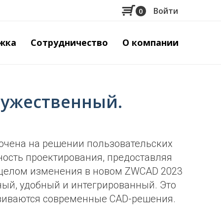
Войти
0
Меню
учётной
жка
Сотрудничество
О компании
записи
пользов
ружественный.
очена на решении пользовательских
ость проектирования, предоставляя
 целом изменения в новом ZWCAD 2023
ый, удобный и интегрированный. Это
азвиваются современные CAD-решения.