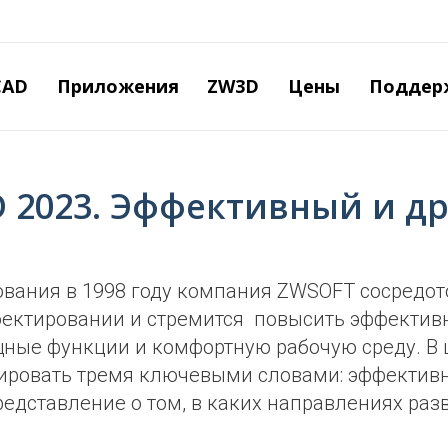
Перейти
к
основному
содержанию
CAD
Приложения
ZW3D
Цены
Поддер
 2023. Эффективный и д
ования в 1998 году компания
ZWSOFT
сосредот
оектировании и стремится повысить эффективн
щные функции и комфортную рабочую среду. В
ровать тремя ключевыми словами: эффективн
редставление о том, в каких направлениях р