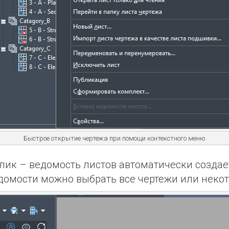
Быстрое открытие чертежа при помощи контекстного меню
клик – ведомость листов автоматически создае
едомости можно выбрать все чертежи или некот