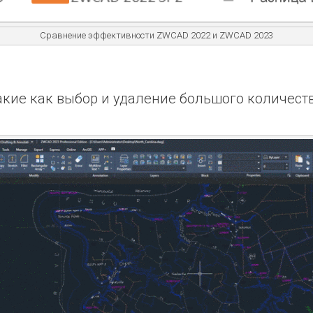
Cравнение эффективности ZWCAD 2022 и ZWCAD 2023
акие как выбор и удаление большого количест