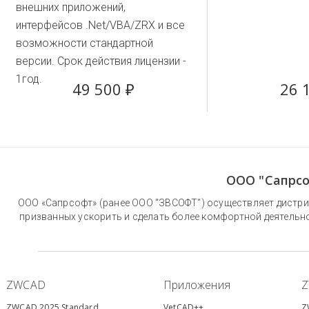
внешних приложений,
интерфейсов .Net/VBA/ZRX и все
возможности стандартной
версии. Срок действия лицензии -
1год.
49 500 ₽
26 
ООО "Сапрсо
ООО «Сапрсофт» (ранее ООО "ЗВСОФТ") осуществляет дистри
призванных ускорить и сделать более комфортной деятельн
ZWCAD
Приложения
ZWCAD 2025 Standard
VetCAD++
Z