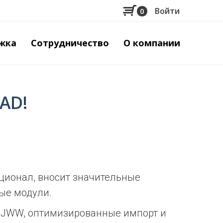
Войти
0
Меню
учётной
жка
Сотрудничество
О компании
записи
пользов
AD!
ионал, вносит значительные
ые модули.
и JWW, оптимизированные импорт и