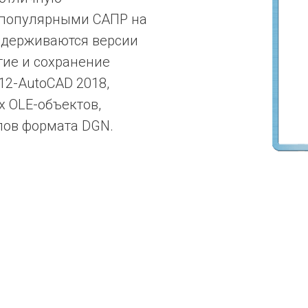
 популярными САПР на
ддерживаются версии
тие и сохранение
12-AutoCAD 2018,
х OLE-объектов,
лов формата DGN.