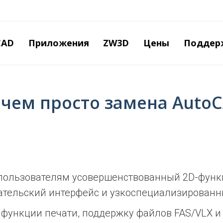
Перейти
к
основному
содержанию
CAD
Приложения
ZW3D
Цены
Поддер
 чем просто замена AutoC
пользователям ус
овершенствованный 2D-функц
ательский интерфейс и узкоспециализированн
функции печати, поддержку файлов FAS/VLX 