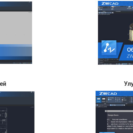
ей
Ул