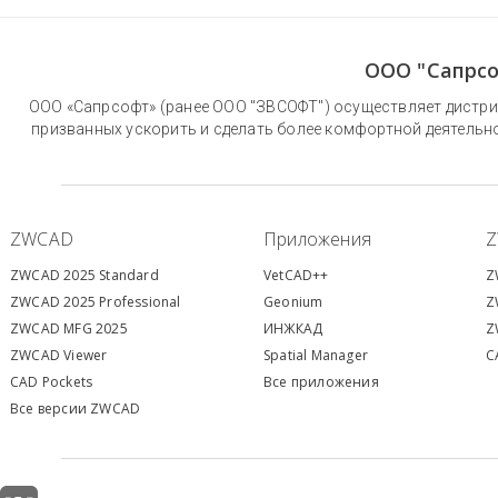
ООО "Сапрсо
ООО «Сапрсофт» (ранее ООО "ЗВСОФТ") осуществляет дистри
призванных ускорить и сделать более комфортной деятельн
ZWCAD
Приложения
ZWCAD 2025 Standard
VetCAD++
Z
ZWCAD 2025 Professional
Geonium
Z
ZWCAD MFG 2025
ИНЖКАД
Z
ZWCAD Viewer
S
patial Manager
C
CAD Pockets
Все приложения
Все версии ZWCAD