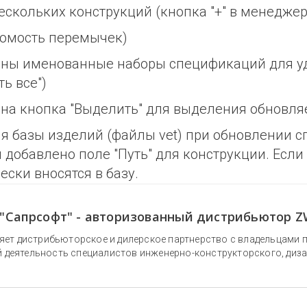
ескольких конструкций (кнопка "+" в менедже
домость перемычек)
ены именованные наборы спецификаций для уд
ь все")
на кнопка "Выделить" для выделения обновл
я базы изделий (файлы vet) при обновлении 
добавлено поле "Путь" для конструкции. Если
ски вносятся в базу.
"Сапрсофт" - авторизованный дистрибьютор 
ет дистрибьюторское и дилерское партнерство с владельцами 
 деятельность специалистов инженерно-конструкторского, диза