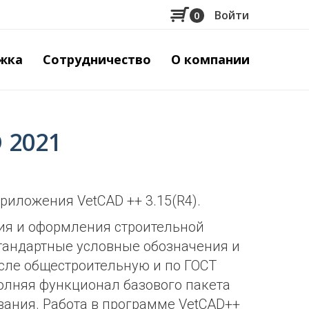
Войти
0
Меню
учётной
жка
Сотрудничество
О компании
записи
пользов
 2021
риложения VetCAD ++ 3.15(R4).
ия и оформления строительной
тандартные условные обозначения и
сле общестроительную и по ГОСТ
олняя функционал базового пакета
вания. Работа в программе VetCAD++