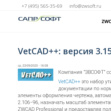
+7 (495) 565-35-69
info@zwsoft.ru
ZW
VetCAD++: версия 3.1
ср, 23/09/2020 - 16:08
Компания "ЗВСОФТ" со
VetCAD++
это набор у
документации по нор
элементы оформления чертежа, автома
2.106−96, назначать масштаб элемент
ZWCAD Professional и предоставляя п