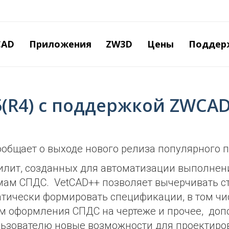
Перейти
к
основному
содержанию
CAD
Приложения
ZW3D
Цены
Поддер
5(R4) с поддержкой ZWCAD
общает о выходе нового релиза популярного п
тилит, созданных для автоматизации выполнен
мам СПДС. VetCAD++ позволяет вычерчивать с
тически формировать спецификации, в том чи
ам оформления СПДС на чертеже и прочее, доп
ользователю новые возможности для проектиро