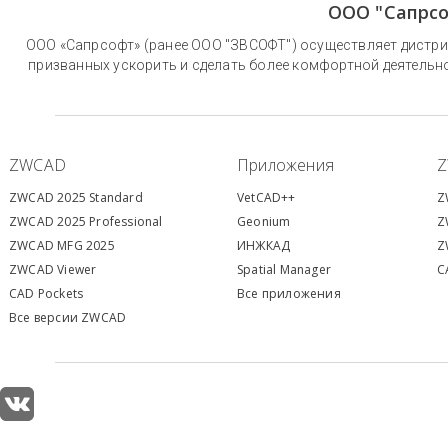
ООО "Сапрсо
ООО «Сапрсофт» (ранее ООО "ЗВСОФТ") осуществляет дистри
призванных ускорить и сделать более комфортной деятельн
ZWCAD
Приложения
ZWCAD 2025 Standard
VetCAD++
Z
ZWCAD 2025 Professional
Geonium
Z
ZWCAD MFG 2025
ИНЖКАД
Z
ZWCAD Viewer
S
patial Manager
C
CAD Pockets
Все приложения
Все версии ZWCAD