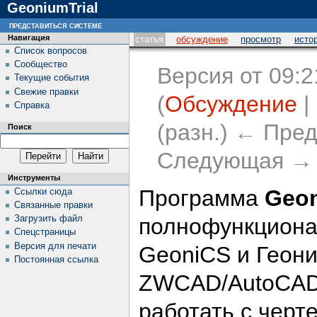
GeoniumTrial
представиться системе
Навигация
статья
обсуждение
просмотр
исто
Список вопросов
Сообщество
Версия от 09:2
Текущие события
Свежие правки
(
Обсуждение
|
Справка
(разн.) ← Пред
Поиск
Следующая → (
Инструменты
Программа
Geo
Ссылки сюда
Связанные правки
Загрузить файл
полнофункциона
Спецстраницы
Версия для печати
GeoniCS и Геон
Постоянная ссылка
ZWCAD/AutoCAD 
работать с черт