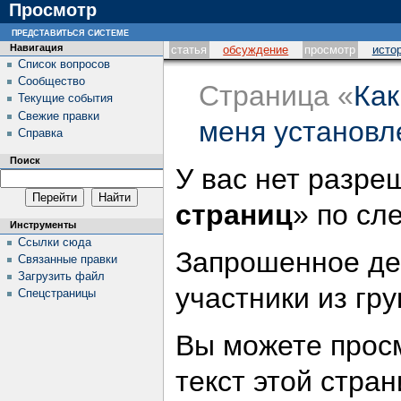
Просмотр
представиться системе
Навигация
статья
обсуждение
просмотр
исто
Список вопросов
Сообщество
Страница «
Как
Текущие события
Свежие правки
меня установл
Справка
Поиск
У вас нет разре
страниц
» по сл
Инструменты
Ссылки сюда
Запрошенное де
Связанные правки
Загрузить файл
участники из гр
Спецстраницы
Вы можете просм
текст этой стран