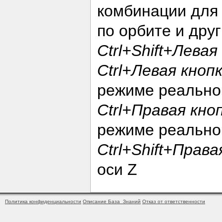
комбинации для
по орбите и дру
Ctrl+Shift+Лева
Ctrl+Левая кно
режиме реально
Ctrl+Правая кн
режиме реально
Ctrl+Shift+Прав
оси Z
Политика конфиденциальности
Описание База_Знаний
Отказ от ответственности