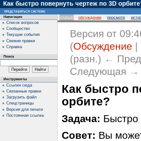
Как быстро повернуть чертеж по 3D орбите
представиться системе
Навигация
статья
обсуждение
просмотр
исто
Список вопросов
Сообщество
Версия от 09:4
Текущие события
Свежие правки
(
Обсуждение
|
Справка
(разн.) ← Пред
Поиск
Следующая → (
Инструменты
Как быстро п
Ссылки сюда
Связанные правки
Загрузить файл
орбите?
Спецстраницы
Версия для печати
Постоянная ссылка
Задача:
Быстро 
Совет:
Вы может