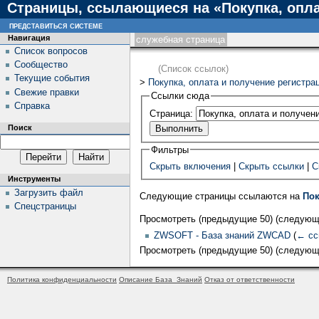
Страницы, ссылающиеся на «Покупка, опл
представиться системе
Навигация
служебная страница
Список вопросов
Сообщество
(Список ссылок)
Текущие события
>
Покупка, оплата и получение регистр
Свежие правки
Ссылки сюда
Справка
Страница:
Поиск
Фильтры
Скрыть включения
|
Скрыть ссылки
|
С
Инструменты
Загрузить файл
Следующие страницы ссылаются на
Пок
Спецстраницы
Просмотреть (предыдущие 50) (следующи
ZWSOFT - База знаний ZWCAD
(
← сс
Просмотреть (предыдущие 50) (следующи
Политика конфиденциальности
Описание База_Знаний
Отказ от ответственности